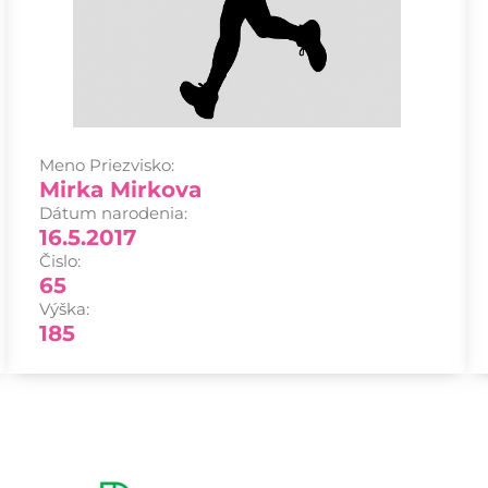
Meno Priezvisko:
Mirka Mirkova
Dátum narodenia:
16.5.2017
Čislo:
65
Výška:
185