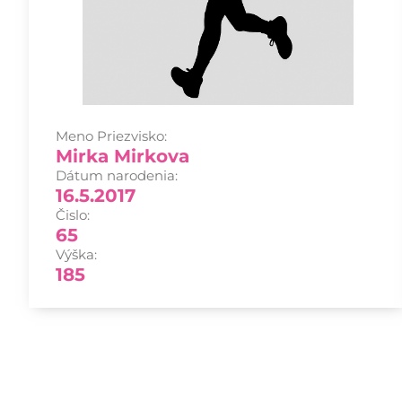
Meno Priezvisko:
Mirka Mirkova
Dátum narodenia:
16.5.2017
Čislo:
65
Výška:
185