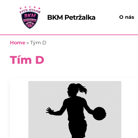
Preskočiť
na
BKM Petržalka
O nás
obsah
Home
»
Tým D
Tím D