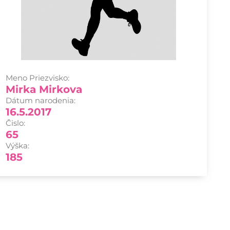
Meno Priezvisko:
Mirka Mirkova
Dátum narodenia:
16.5.2017
Čislo:
65
Výška:
185