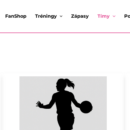
FanShop
Tréningy
Zápasy
Tímy
Po