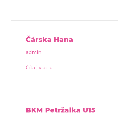
Čárska Hana
Čárska
Hana
admin
Čítať viac »
BKM Petržalka U15
BKM