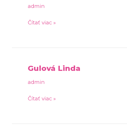
Julia
admin
Čítať viac »
Gulová Linda
Gulová
Linda
admin
Čítať viac »