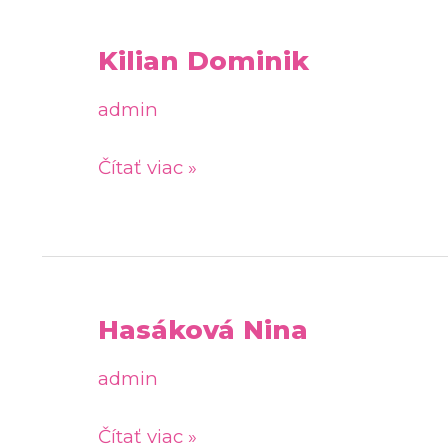
Kilian Dominik
Kilian
Dominik
admin
Čítať viac »
Hasáková Nina
Hasáková
Nina
admin
Čítať viac »