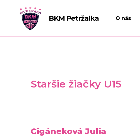
Preskočiť
na
BKM Petržalka
O nás
obsah
Staršie žiačky U15
Cigáneková Julia
Cigáneková